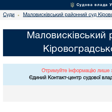
Судова влада 
Суди
Маловисківський районний суд Кірово
•
Маловисківський 
Кіровоградсько
Отримуйте інформацію лише 
Єдиний Контакт-центр судової влад