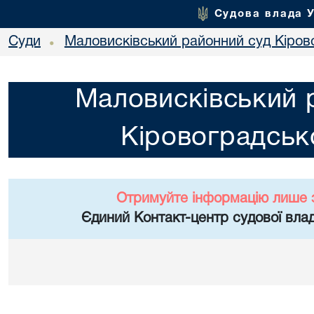
Судова влада 
Суди
Маловисківський районний суд Кірово
•
Маловисківський 
Кіровоградсько
Отримуйте інформацію лише 
Єдиний Контакт-центр судової влад