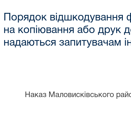
Порядок відшкодування 
на копіювання або друк д
надаються запитувачам ін
Наказ Маловисківського райо