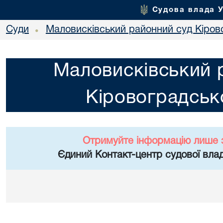
Судова влада 
Суди
Маловисківський районний суд Кірово
•
Маловисківський 
Кіровоградсько
Отримуйте інформацію лише 
Єдиний Контакт-центр судової влад