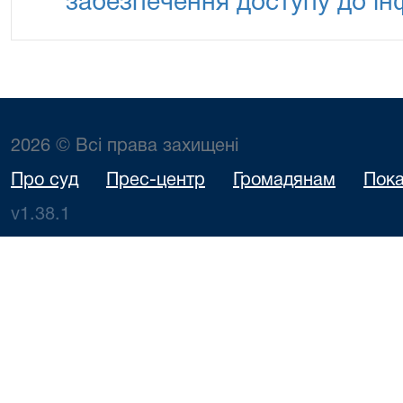
забезпечення доступу до ін
2026 © Всі права захищені
Про суд
Прес-центр
Громадянам
Пока
v1.38.1