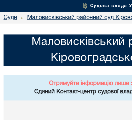
Судова влада 
Суди
Маловисківський районний суд Кірово
•
Маловисківський 
Кіровоградсько
Отримуйте інформацію лише 
Єдиний Контакт-центр судової влад