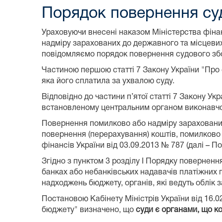
Порядок повернення су
Ураховуючи внесені наказом Міністерства фінан
надміру зарахованих до державного та місцевих
повідомляємо порядок повернення судового зб
Частиною першою статті 7 Закону України "Про 
яка його сплатила за ухвалою суду.
Відповідно до частини п’ятої статті 7 Закону У
встановленому центральним органом виконавчої 
Повернення помилково або надміру зарахованих 
повернення (перерахування) коштів, помилково
фінансів України від 03.09.2013 № 787 (далі – По
Згідно з пунктом 3 розділу I Порядку поверненн
банках або небанківських надавачів платіжних п
надходжень бюджету, органів, які ведуть облік з
Постановою Кабінету Міністрів України від 16.02
бюджету" визначено, що
суди є органами, що к