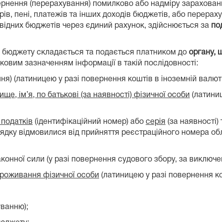
вернення (перерахування) помилково або надміру зарахова
орів, пені, платежів та інших доходів бюджетів, або перера
відних бюджетів через єдиний рахунок, здійснюється за
по
з бюджету складається та подається платником до
органу,
зковим зазначенням інформації в такій послідовності:
я) (латиницею у разі повернення коштів в іноземній валюті
ище, ім’я, по батькові (за наявності) фізичної особи
(латиниц
 податків
(ідентифікаційний номер) або
серія
(за наявності)
рядку відмовилися від прийняття реєстраційного номера обл
аконної сили (у разі повернення судового збору, за виклю
проживання фізичної особи
(латиницею у разі повернення ко
уванню);