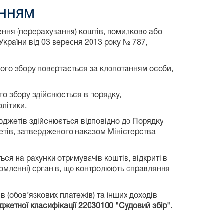
енням
ення (перерахування) коштів, помилково або
країни від 03 вересня 2013 року № 787,
вого збору повертається за клопотанням особи,
го збору здійснюється в порядку,
літики.
юджетів здійснюється відповідно до Порядку
етів, затвердженого наказом Міністерства
ься на рахунки отримувачів коштів, відкриті в
ідомленні) органів, що контролюють справляння
в (обов’язкових платежів) та інших доходів
жетної класифікації 22030100 "Судовий збір".