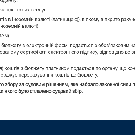
бюджету;
ча платіжних послуг
;
тів в іноземній валюті (латиницею)), в якому відкрито рахун
ноземній валюті);
BAN).
з бюджету в електронній формі подається з обов’язковим н
ованому сертифікаті електронного підпису, відповідно до 
я) коштів з бюджету платником подається до органу, що к
ідтверджує перерахування коштів до бюджету
.
 збору за судовим рішенням, яке набрало законної сили п
и якого було сплачено судовий збір.