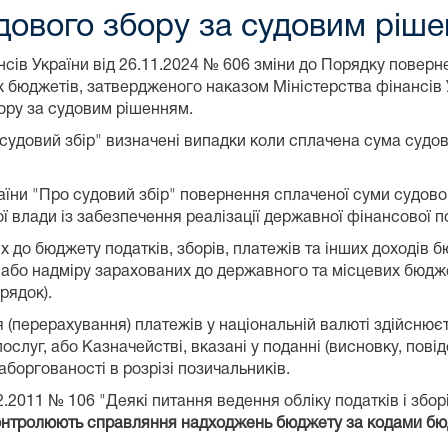
дового збору за судовим ріш
сів України від 26.11.2024 № 606 зміни до Порядку поверн
 бюджетів, затвердженого наказом Міністерства фінансів У
ору за судовим рішенням.
судовий збір" визначені випадки коли сплачена сума судо
країни "Про судовий збір" повернення сплаченої суми судово
влади із забезпечення реалізації державної фінансової по
до бюджету податків, зборів, платежів та інших доходів б
 або надміру зарахованих до державного та місцевих бюдж
рядок).
я (перерахування) платежів у національній валюті здійснюєт
ослуг, або Казначействі, вказані у поданні (висновку, пов
аборгованості в розрізі позичальників.
.2011 № 106 "Деякі питання ведення обліку податків і зборі
онтролюють справляння надходжень бюджету за кодами бюд