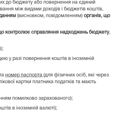
них до бюджету або повернення на єдиний
хування між видами доходів і бюджетів коштів,
данням
(висновком, повідомленням)
органів, що
 що контролює справляння надходжень бюджету
,
);
ею у разі повернення коштів в іноземній
 та
номер паспорта
(для фізичних осіб, які через
ікової картки платника податків та мають
ченням помилково зарахованого);
штів в іноземній валюті);