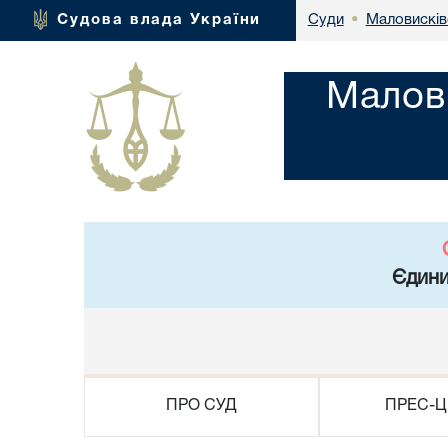
Маловисків
Судова влада України
Суди
•
Малови
Єдини
ПРО СУД
ПРЕС-Ц