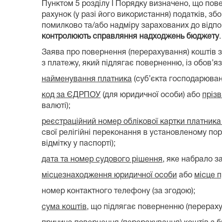
Пунктом 5 розділу I Порядку визначено, що по
рахунок (у разі його використання) податків, зб
помилково та/або надміру зарахованих до відпо
контролюють справляння надходжень бюджету
.
Заява про повернення (перерахування) коштів 
з платежу, який підлягає поверненню, із обов’я
найменування платника
(суб’єкта господарюванн
код за ЄДРПОУ
(для юридичної особи) або
прізв
валюті);
реєстраційний номер облікової картки платника
свої релігійні переконання в установленому по
відмітку у паспорті);
дата та номер судового рішення
, яке набрало з
місцезнаходження юридичної особи
або
місце 
номер контактного телефону (за згодою);
сума коштів
, що підлягає поверненню (перерах