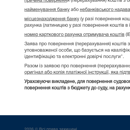
причина поверненн
я (перерахування) коштів з 
найменування банку
або
небанківського надава
місцезнаходження банку
(у разі повернення кош
рахунка (латиницею у разі повернення коштів в і
номер карткового рахунка отримувача коштів
(I
Заява про повернення (перерахування) коштів 
уповноваженої особи, що базується на кваліфік
ідентифікацію та електронні довірчі послуги".
Разом із заявою про повернення (перерахуванн
оригінал або копія платіжної інструкції, яка п
Ураховуючи викладене, для повернення судового
повернення коштів з бюджету до суду, на рахунк
2026 © Всі права захищені